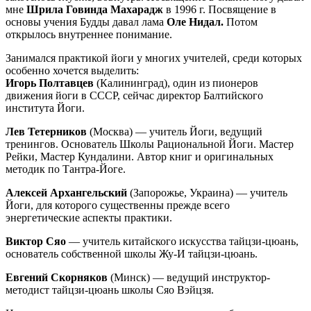
мне
Шрила Говинда Махарадж
в 1996 г. Посвящение в
основы учения Будды давал лама
Оле Нидал.
Потом
открылось внутреннее понимание.
Занимался практикой йоги у многих учителей, среди которых
особенно хочется выделить:
Игорь Полтавцев
(Калининград), один из пионеров
движения йоги в СССР, сейчас директор Балтийского
института Йоги.
Лев Тетерников
(Москва) — учитель Йоги, ведущий
тренингов. Основатель Школы Рациональной Йоги. Мастер
Рейки, Мастер Кундалини. Автор книг и оригинальных
методик по Тантра-Йоге.
Алексей Архангельский
(Запорожье, Украина) — учитель
Йоги, для которого существенны прежде всего
энергетические аспекты практики.
Виктор Сяо
— учитель китайского искусства тайцзи-цюань,
основатель собственной школы Жу-И тайцзи-цюань.
Евгений Скорняков
(Минск) — ведущий инструктор-
методист тайцзи-цюань школы Сяо Вэйцзя.