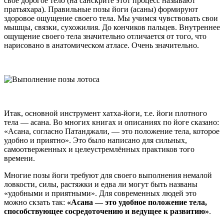
свое дорогое тело (на санскрите этот процесс называют
пратьяхара). Правильные позы йоги (асаны) формируют
здоровое ощущение своего тела. Мы учимся чувствовать свои
мышцы, связки, сухожилия. До кончиков пальцев. Внутреннее
ощущение своего тела значительно отличается от того, что
нарисовано в анатомическом атласе. Очень значительно.
Итак, основной инструмент хатха-йоги, т.е. йоги плотного
тела — асана. Во многих книгах и описаниях по йоге сказано:
«Асана, согласно Патанджали, — это положение тела, которое
удобно и приятно». Это было написано для сильных,
самоотверженных и целеустремлённых практиков того
времени.
Многие позы йоги требуют для своего выполнения немалой
ловкости, силы, растяжки и едва ли могут быть названы
«удобными и приятными». Для современных людей это
можно скзать так:
«Асана — это удобное положение тела,
способствующее сосредоточению и ведущее к развитию»
.